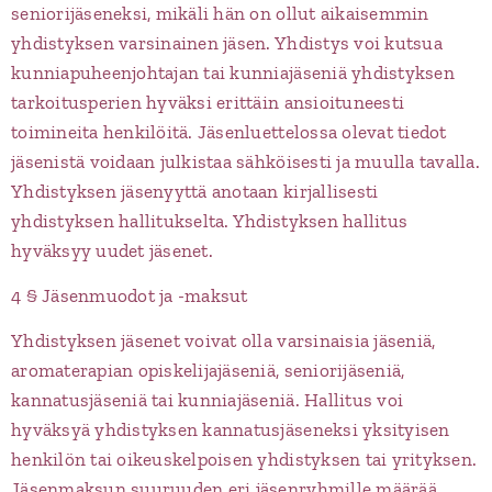
seniorijäseneksi, mikäli hän on ollut aikaisemmin
yhdistyksen varsinainen jäsen. Yhdistys voi kutsua
kunniapuheenjohtajan tai kunniajäseniä yhdistyksen
tarkoitusperien hyväksi erittäin ansioituneesti
toimineita henkilöitä. Jäsenluettelossa olevat tiedot
jäsenistä voidaan julkistaa sähköisesti ja muulla tavalla.
Yhdistyksen jäsenyyttä anotaan kirjallisesti
yhdistyksen hallitukselta. Yhdistyksen hallitus
hyväksyy uudet jäsenet.
4 § Jäsenmuodot ja -maksut
Yhdistyksen jäsenet voivat olla varsinaisia jäseniä,
aromaterapian opiskelijajäseniä, seniorijäseniä,
kannatusjäseniä tai kunniajäseniä. Hallitus voi
hyväksyä yhdistyksen kannatusjäseneksi yksityisen
henkilön tai oikeuskelpoisen yhdistyksen tai yrityksen.
Jäsenmaksun suuruuden eri jäsenryhmille määrää