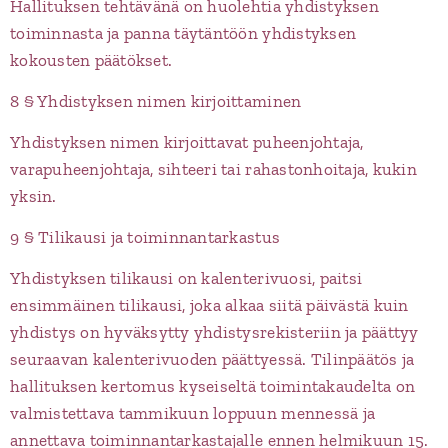
Hallituksen tehtävänä on huolehtia yhdistyksen
toiminnasta ja panna täytäntöön yhdistyksen
kokousten päätökset.
8 § Yhdistyksen nimen kirjoittaminen
Yhdistyksen nimen kirjoittavat puheenjohtaja,
varapuheenjohtaja, sihteeri tai rahastonhoitaja, kukin
yksin.
9 § Tilikausi ja toiminnantarkastus
Yhdistyksen tilikausi on kalenterivuosi, paitsi
ensimmäinen tilikausi, joka alkaa siitä päivästä kuin
yhdistys on hyväksytty yhdistysrekisteriin ja päättyy
seuraavan kalenterivuoden päättyessä. Tilinpäätös ja
hallituksen kertomus kyseiseltä toimintakaudelta on
valmistettava tammikuun loppuun mennessä ja
annettava toiminnantarkastajalle ennen helmikuun 15.