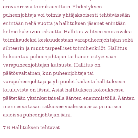
erovuorossa toimikausittain. Yhdistyksen
puheenjohtaja voi toimia yhtäjaksoisesti tehtävässään
enintään neljä vuotta ja hallituksen jäsenet enintään
kolme kaksivuotiskautta. Hallitus valitsee seuraavaksi
toimikaudeksi keskuudestaan varapuheenjohtajan sekä
sihteerin ja muut tarpeelliset toimihenkilöt. Hallitus
kokoontuu puheenjohtajan tai hänen estyessään
varapuheenjohtajan kutsusta. Hallitus on
päätösvaltainen, kun puheenjohtaja tai
varapuheenjohtaja ja yli puolet kaikista hallitukseen
kuuluvista on läsnä. Asiat hallituksen kokouksessa
päätetään yksinkertaisella äänten enemmistöllä. Äänten
mennessä tasan ratkaisee vaaleissa arpa ja muissa
asioissa puheenjohtajan ääni.
7 § Hallituksen tehtävät