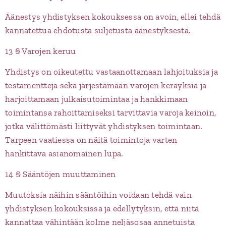
Äänestys yhdistyksen kokouksessa on avoin, ellei tehdä
kannatettua ehdotusta suljetusta äänestyksestä.
13 § Varojen keruu
Yhdistys on oikeutettu vastaanottamaan lahjoituksia ja
testamentteja sekä järjestämään varojen keräyksiä ja
harjoittamaan julkaisutoimintaa ja hankkimaan
toimintansa rahoittamiseksi tarvittavia varoja keinoin,
jotka välittömästi liittyvät yhdistyksen toimintaan.
Tarpeen vaatiessa on näitä toimintoja varten
hankittava asianomainen lupa.
14 § Sääntöjen muuttaminen
Muutoksia näihin sääntöihin voidaan tehdä vain
yhdistyksen kokouksissa ja edellytyksin, että niitä
kannattaa vähintään kolme neljäsosaa annetuista