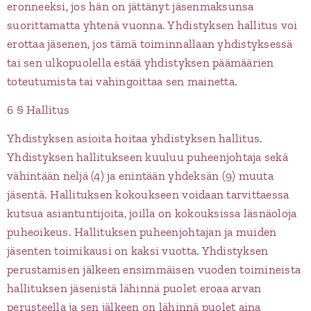
eronneeksi, jos hän on jättänyt jäsenmaksunsa
suorittamatta yhtenä vuonna. Yhdistyksen hallitus voi
erottaa jäsenen, jos tämä toiminnallaan yhdistyksessä
tai sen ulkopuolella estää yhdistyksen päämäärien
toteutumista tai vahingoittaa sen mainetta.
6 § Hallitus
Yhdistyksen asioita hoitaa yhdistyksen hallitus.
Yhdistyksen hallitukseen kuuluu puheenjohtaja sekä
vähintään neljä (4) ja enintään yhdeksän (9) muuta
jäsentä. Hallituksen kokoukseen voidaan tarvittaessa
kutsua asiantuntijoita, joilla on kokouksissa läsnäoloja
puheoikeus. Hallituksen puheenjohtajan ja muiden
jäsenten toimikausi on kaksi vuotta. Yhdistyksen
perustamisen jälkeen ensimmäisen vuoden toimineista
hallituksen jäsenistä lähinnä puolet eroaa arvan
perusteella ja sen jälkeen on lähinnä puolet aina