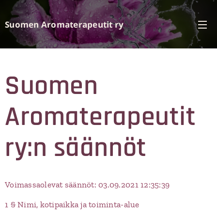
Suomen Aromaterapeutit ry
Suomen
Aromaterapeutit
ry:n säännöt
Voimassaolevat säännöt: 03.09.2021 12:35:39
1 § Nimi, kotipaikka ja toiminta-alue