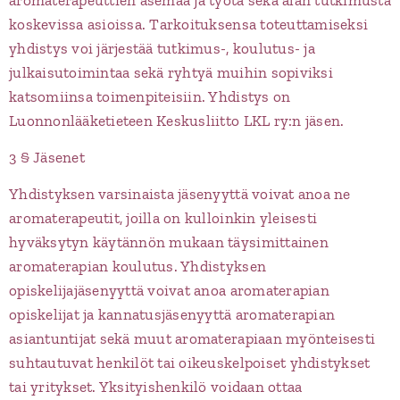
aromaterapeuttien asemaa ja työtä sekä alan tutkimusta
koskevissa asioissa. Tarkoituksensa toteuttamiseksi
yhdistys voi järjestää tutkimus-, koulutus- ja
julkaisutoimintaa sekä ryhtyä muihin sopiviksi
katsomiinsa toimenpiteisiin. Yhdistys on
Luonnonlääketieteen Keskusliitto LKL ry:n jäsen.
3 § Jäsenet
Yhdistyksen varsinaista jäsenyyttä voivat anoa ne
aromaterapeutit, joilla on kulloinkin yleisesti
hyväksytyn käytännön mukaan täysimittainen
aromaterapian koulutus. Yhdistyksen
opiskelijajäsenyyttä voivat anoa aromaterapian
opiskelijat ja kannatusjäsenyyttä aromaterapian
asiantuntijat sekä muut aromaterapiaan myönteisesti
suhtautuvat henkilöt tai oikeuskelpoiset yhdistykset
tai yritykset. Yksityishenkilö voidaan ottaa