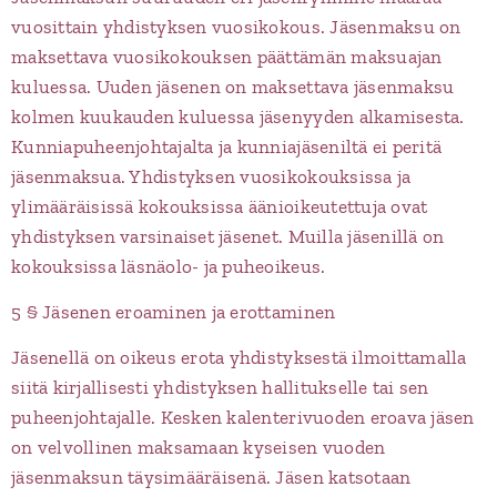
vuosittain yhdistyksen vuosikokous. Jäsenmaksu on
maksettava vuosikokouksen päättämän maksuajan
kuluessa. Uuden jäsenen on maksettava jäsenmaksu
kolmen kuukauden kuluessa jäsenyyden alkamisesta.
Kunniapuheenjohtajalta ja kunniajäseniltä ei peritä
jäsenmaksua. Yhdistyksen vuosikokouksissa ja
ylimääräisissä kokouksissa äänioikeutettuja ovat
yhdistyksen varsinaiset jäsenet. Muilla jäsenillä on
kokouksissa läsnäolo- ja puheoikeus.
5 § Jäsenen eroaminen ja erottaminen
Jäsenellä on oikeus erota yhdistyksestä ilmoittamalla
siitä kirjallisesti yhdistyksen hallitukselle tai sen
puheenjohtajalle. Kesken kalenterivuoden eroava jäsen
on velvollinen maksamaan kyseisen vuoden
jäsenmaksun täysimääräisenä. Jäsen katsotaan